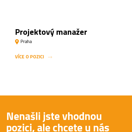
Projektový manažer
Praha
VÍCE O POZICI
Nenašli jste vhodnou
pozici,
ale chcete u nás